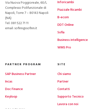
Inforicambi
Via Nuova Poggioreale, 60/L
Complesso Polifunzionale di
Piazzale Ricambi
Napoli, Torre 7 – 80143 Napoli
B-ecom
(NA)
Tel:
081 522 71 11
DDT Online
email: sofinn@sofinn.it
Sofia
Business intelligence
WMS Pro
PARTNER PROGRAM
SITE
SAP Business Partner
Chi siamo
Incas
Partner
Doc Finance
Contatti
Keyloop
Supporto Tecnico
Lavora con noi