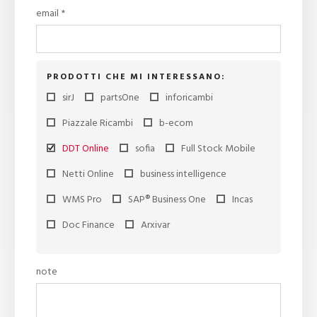
email *
PRODOTTI CHE MI INTERESSANO:
sirJ
partsOne
inforicambi
Piazzale Ricambi
b-ecom
DDT Online
sofia
Full Stock Mobile
Netti Online
business intelligence
WMS Pro
SAP® Business One
Incas
Doc Finance
Arxivar
note