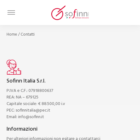
Home
/
Contatti
Sofinn Italia S.r.l.
P.IVA e C.F.: 07918800637
REA: NA – 679125
Capitale sociale: € 88.500,00 i.v
PEC:
sofinnitalia@pec.it
Email:
info@sofinn.it
Informazioni
Per ulteriori informazioni non esitare a contattarci