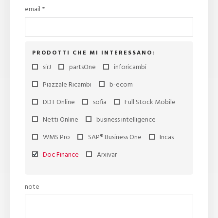
email *
PRODOTTI CHE MI INTERESSANO:
sirJ
partsOne
inforicambi
Piazzale Ricambi
b-ecom
DDT Online
sofia
Full Stock Mobile
Netti Online
business intelligence
WMS Pro
SAP® Business One
Incas
Doc Finance
Arxivar
note