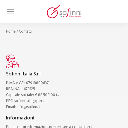
Home
/
Contatti
Sofinn Italia S.r.l.
P.IVA e C.F.: 07918800637
REA: NA – 679125
Capitale sociale: € 88.500,00 i.v
PEC:
sofinnitalia@pec.it
Email:
info@sofinn.it
Informazioni
Per ulteriori informazioni non esitare a contattarci