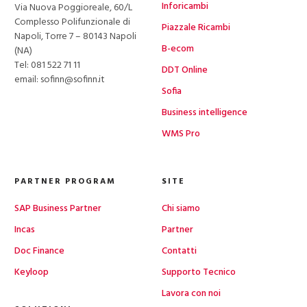
Inforicambi
Via Nuova Poggioreale, 60/L
Complesso Polifunzionale di
Piazzale Ricambi
Napoli, Torre 7 – 80143 Napoli
B-ecom
(NA)
Tel:
081 522 71 11
DDT Online
email: sofinn@sofinn.it
Sofia
Business intelligence
WMS Pro
PARTNER PROGRAM
SITE
SAP Business Partner
Chi siamo
Incas
Partner
Doc Finance
Contatti
Keyloop
Supporto Tecnico
Lavora con noi