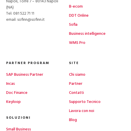
Napoli, Torre 7 – 80143 Napoli
B-ecom
(NA)
Tel:
081 522 71 11
DDT Online
email: sofinn@sofinn.it
Sofia
Business intelligence
WMS Pro
PARTNER PROGRAM
SITE
SAP Business Partner
Chi siamo
Incas
Partner
Doc Finance
Contatti
Keyloop
Supporto Tecnico
Lavora con noi
SOLUZIONI
Blog
Small Business