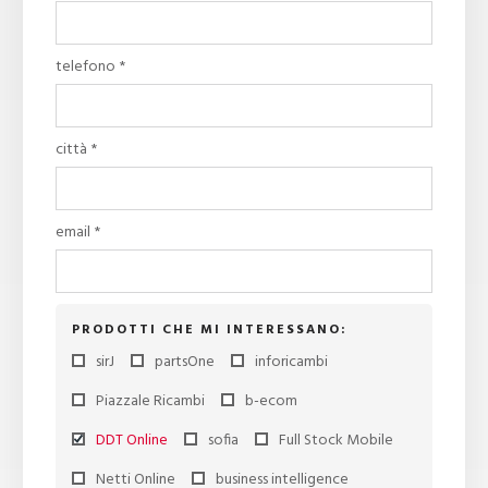
telefono *
città *
email *
PRODOTTI CHE MI INTERESSANO:
sirJ
partsOne
inforicambi
Piazzale Ricambi
b-ecom
DDT Online
sofia
Full Stock Mobile
Netti Online
business intelligence