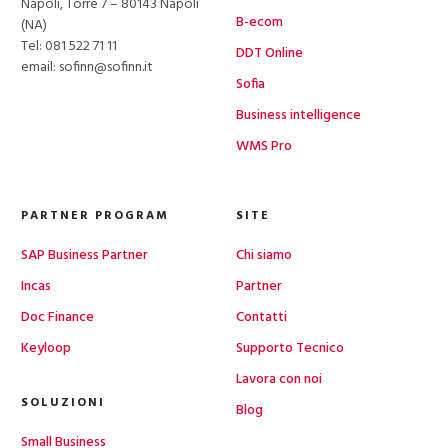
Napoli, Torre 7 – 80143 Napoli
B-ecom
(NA)
Tel:
081 522 71 11
DDT Online
email: sofinn@sofinn.it
Sofia
Business intelligence
WMS Pro
PARTNER PROGRAM
SITE
SAP Business Partner
Chi siamo
Incas
Partner
Doc Finance
Contatti
Keyloop
Supporto Tecnico
Lavora con noi
SOLUZIONI
Blog
Small Business