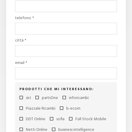
telefono *
città *
email *
PRODOTTI CHE MI INTERESSANO:
sirJ
partsOne
inforicambi
Piazzale Ricambi
b-ecom
DDT Online
sofia
Full Stock Mobile
Netti Online
business intelligence