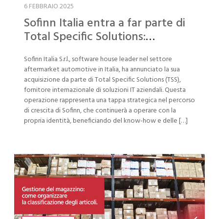
6 FEBBRAIO 2025
Sofinn Italia entra a far parte di
Total Specific Solutions:
Innovazione e crescita nel
Sofinn Italia S.r.l., software house leader nel settore
settore aftermarket automotive
aftermarket automotive in Italia, ha annunciato la sua
acquisizione da parte di Total Specific Solutions (TSS),
fornitore internazionale di soluzioni IT aziendali. Questa
operazione rappresenta una tappa strategica nel percorso
di crescita di Sofinn, che continuerà a operare con la
propria identità, beneficiando del know-how e delle […]