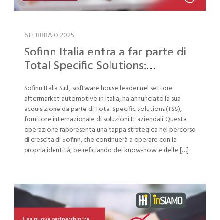
6 FEBBRAIO 2025
Sofinn Italia entra a far parte di
Total Specific Solutions:
Innovazione e crescita nel
Sofinn Italia S.r.l., software house leader nel settore
settore aftermarket automotive
aftermarket automotive in Italia, ha annunciato la sua
acquisizione da parte di Total Specific Solutions (TSS),
fornitore internazionale di soluzioni IT aziendali. Questa
operazione rappresenta una tappa strategica nel percorso
di crescita di Sofinn, che continuerà a operare con la
propria identità, beneficiando del know-how e delle […]