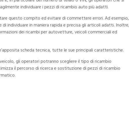
 e, in particolare del numero di telaio o VIN, gli operatori che si
gilmente individuare i pezzi di ricambio auto più adatti.
itare questo compito ed evitare di commettere errori. Ad esempio,
di individuare in maniera rapida e precisa gli articoli adatti. Inoltre
rmazioni dei ricambi per autovetture, veicoli commerciali ed
n’apposita scheda tecnica, tutte le sue principali caratteristiche.
icolo, gli operatori potranno scegliere il tipo di ricambio
imizza il percorso di ricerca e sostituzione di pezzi di ricambio
ormatico.