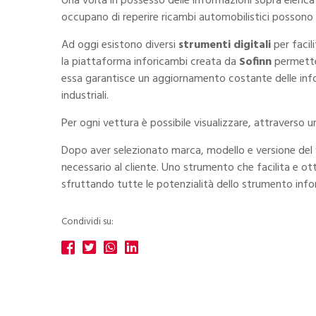
Una volta in possesso delle informazioni sopra elencate
occupano di reperire ricambi automobilistici possono a
Ad oggi esistono diversi
strumenti digitali
per facil
la piattaforma
inforicambi
creata da
Sofinn
permette 
essa garantisce un aggiornamento costante delle info
industriali.
Per ogni vettura è possibile visualizzare, attraverso u
Dopo aver selezionato marca, modello e versione del ve
necessario al cliente. Uno strumento che facilita e ott
sfruttando tutte le potenzialità dello strumento inf
Condividi su: