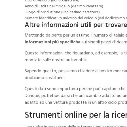
Tipo di veicolo (nono carattere)
Anno di uscita del modello (decimo carattere)
Luogo di produzione (undicesimo carattere)
Numero identificativo univoco del veicolo (dal dodicesimo a
Altre informazioni utili per trovar
Mettendo da parte per un attimo il numero di telaio e 
informazioni più specifiche
sui singoli pezzi di rica
Queste informazioni che riguardano, ad esempio, la tip
montate sulle nostre automobili.
Sapendo questo, possiamo chiedere al nostro meccanico
dobbiamo sostituire.
Questi dati sono importanti perché può capitare che u
Dunque, potrebbe darsi che un ricambio adatto ad un
adatto ad una vettura prodotta in un altro ciclo pro
Strumenti online per la ric