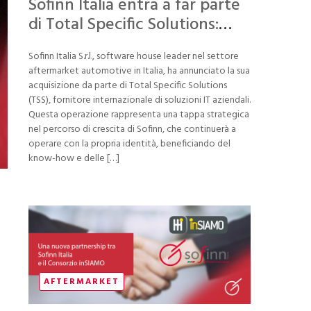
Sofinn Italia entra a far parte
di Total Specific Solutions:
Innovazione e crescita nel
Sofinn Italia S.r.l., software house leader nel settore
settore aftermarket
aftermarket automotive in Italia, ha annunciato la sua
automotive
acquisizione da parte di Total Specific Solutions
(TSS), fornitore internazionale di soluzioni IT aziendali.
Questa operazione rappresenta una tappa strategica
nel percorso di crescita di Sofinn, che continuerà a
operare con la propria identità, beneficiando del
know-how e delle […]
AFTERMARKET