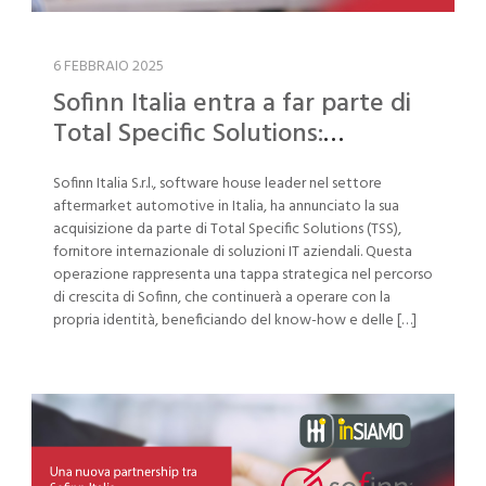
6 FEBBRAIO 2025
Sofinn Italia entra a far parte di
Total Specific Solutions:
Innovazione e crescita nel
Sofinn Italia S.r.l., software house leader nel settore
settore aftermarket automotive
aftermarket automotive in Italia, ha annunciato la sua
acquisizione da parte di Total Specific Solutions (TSS),
fornitore internazionale di soluzioni IT aziendali. Questa
operazione rappresenta una tappa strategica nel percorso
di crescita di Sofinn, che continuerà a operare con la
propria identità, beneficiando del know-how e delle […]