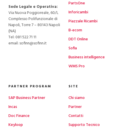
PartsOne
Sede Legale e Operativa:
Inforicambi
Via Nuova Poggioreale, 60/L
Complesso Polifunzionale di
Piazzale Ricambi
Napoli, Torre 7 – 80143 Napoli
B-ecom
(NA)
Tel:
081 522 71 11
DDT Online
email: sofinn@sofinn.it
Sofia
Business intelligence
WMS Pro
PARTNER PROGRAM
SITE
SAP Business Partner
Chi siamo
Incas
Partner
Doc Finance
Contatti
Keyloop
Supporto Tecnico