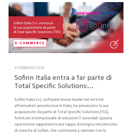
E-COMMERCE
6 FEBBRAIO 2025
Sofinn Italia entra a far parte di
Total Specific Solutions:
Innovazione e crescita nel
Sofinn Italia S.r.l., software house leader nel settore
settore aftermarket automotive
aftermarket automotive in Italia, ha annunciato la sua
acquisizione da parte di Total Specific Solutions (TSS),
fornitore internazionale di soluzioni IT aziendali. Questa
operazione rappresenta una tappa strategica nel percorso
di crescita di Sofinn, che continuerà a operare con la